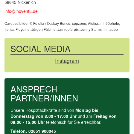
56645 Nickenich
info@inoventu.de
Carouselbilder © Fotolia / Ocskay Bence, cppzone, Alekss, mh90photo,
frenta, Floydine, Jürgen Fälchle, Jamrooferpix, Jenny Sturm, mimadeo
SOCIAL MEDIA
Instagram
ANSPRECH­-
PARTNER/INNEN
Unsere Hospizfachkräfte sind von
Montag bis
Donnerstag von 8:00 - 17:00 Uhr
und am
Freitag von
08:00 - 15:00 Uhr
telefonisch für Sie erreichbar.
Telefon: 02651 900045