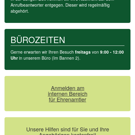
Anrufbeant­worter entgegen. Dieser wird regelmäßig
abgehört.
BÜROZEITEN
Gerne erwarten wir Ihren Besuch
freitags
von
9:00 - 12:00
Uhr
in unserem Büro (Im Bannen 2).
Anmelden am
internen Bereich
für Ehrenamtler
Unsere Hilfen sind für Sie und Ihre
Angehörigen kostenfrei!